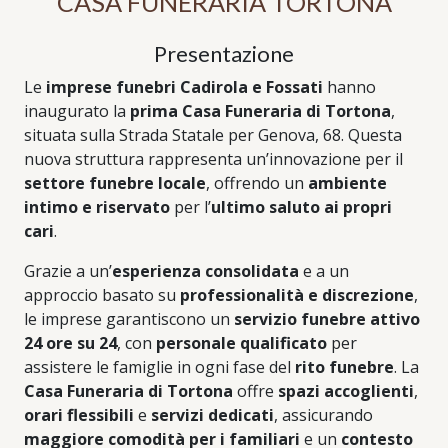
CASA FUNERARIA TORTONA
Presentazione
Le
imprese funebri Cadirola e Fossati
hanno
inaugurato la
prima Casa Funeraria di Tortona
,
situata sulla Strada Statale per Genova, 68. Questa
nuova struttura rappresenta un’innovazione per il
settore funebre locale
, offrendo un
ambiente
intimo e riservato
per l’
ultimo saluto ai propri
cari
.
Grazie a un’
esperienza consolidata
e a un
approccio basato su
professionalità e discrezione
,
le imprese garantiscono un
servizio funebre attivo
24 ore su 24
, con
personale qualificato
per
assistere le famiglie in ogni fase del
rito funebre
. La
Casa Funeraria di Tortona
offre
spazi accoglienti
,
orari flessibili
e
servizi dedicati
, assicurando
maggiore comodità per i familiari
e un
contesto