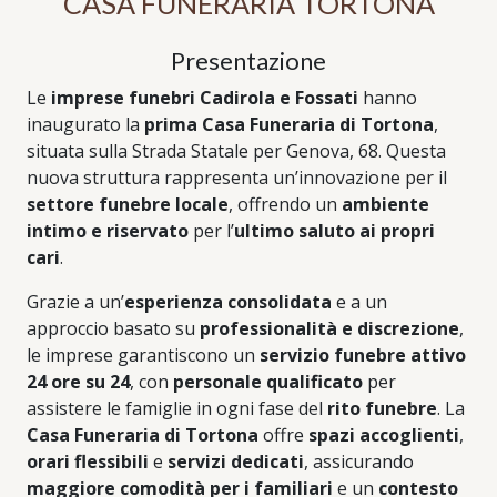
CASA FUNERARIA TORTONA
Presentazione
Le
imprese funebri Cadirola e Fossati
hanno
inaugurato la
prima Casa Funeraria di Tortona
,
situata sulla Strada Statale per Genova, 68. Questa
nuova struttura rappresenta un’innovazione per il
settore funebre locale
, offrendo un
ambiente
intimo e riservato
per l’
ultimo saluto ai propri
cari
.
Grazie a un’
esperienza consolidata
e a un
approccio basato su
professionalità e discrezione
,
le imprese garantiscono un
servizio funebre attivo
24 ore su 24
, con
personale qualificato
per
assistere le famiglie in ogni fase del
rito funebre
. La
Casa Funeraria di Tortona
offre
spazi accoglienti
,
orari flessibili
e
servizi dedicati
, assicurando
maggiore comodità per i familiari
e un
contesto