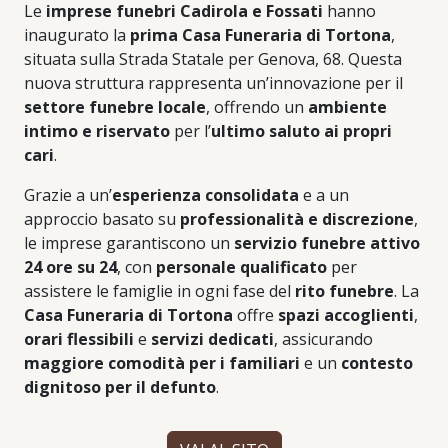
Le
imprese funebri Cadirola e Fossati
hanno
inaugurato la
prima Casa Funeraria di Tortona
,
situata sulla Strada Statale per Genova, 68. Questa
nuova struttura rappresenta un’innovazione per il
settore funebre locale
, offrendo un
ambiente
intimo e riservato
per l’
ultimo saluto ai propri
cari
.
Grazie a un’
esperienza consolidata
e a un
approccio basato su
professionalità e discrezione
,
le imprese garantiscono un
servizio funebre attivo
24 ore su 24
, con
personale qualificato
per
assistere le famiglie in ogni fase del
rito funebre
. La
Casa Funeraria di Tortona
offre
spazi accoglienti
,
orari flessibili
e
servizi dedicati
, assicurando
maggiore comodità per i familiari
e un
contesto
dignitoso per il defunto
.