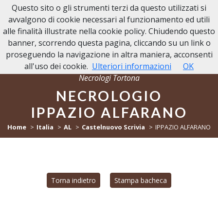
Questo sito o gli strumenti terzi da questo utilizzati si
NECROLOGI TORTONA
avvalgono di cookie necessari al funzionamento ed utili
alle finalità illustrate nella cookie policy. Chiudendo questo
banner, scorrendo questa pagina, cliccando su un link o
proseguendo la navigazione in altra maniera, acconsenti
all'uso dei cookie.
Ulteriori informazioni
OK
Necrologi Tortona
NECROLOGIO
IPPAZIO ALFARANO
Home
Italia
AL
Castelnuovo Scrivia
IPPAZIO ALFARANO
Torna indietro
Stampa bacheca