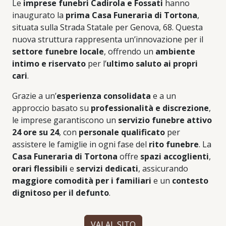
Le
imprese funebri Cadirola e Fossati
hanno
inaugurato la
prima Casa Funeraria di Tortona
,
situata sulla Strada Statale per Genova, 68. Questa
nuova struttura rappresenta un’innovazione per il
settore funebre locale
, offrendo un
ambiente
intimo e riservato
per l’
ultimo saluto ai propri
cari
.
Grazie a un’
esperienza consolidata
e a un
approccio basato su
professionalità e discrezione
,
le imprese garantiscono un
servizio funebre attivo
24 ore su 24
, con
personale qualificato
per
assistere le famiglie in ogni fase del
rito funebre
. La
Casa Funeraria di Tortona
offre
spazi accoglienti
,
orari flessibili
e
servizi dedicati
, assicurando
maggiore comodità per i familiari
e un
contesto
dignitoso per il defunto
.
VAI AL SITO