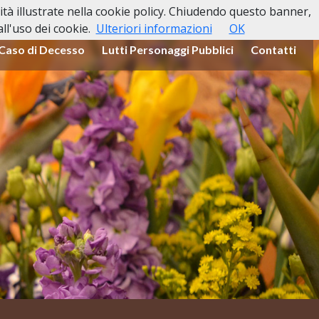
lità illustrate nella cookie policy. Chiudendo questo banner,
l'uso dei cookie.
Ulteriori informazioni
OK
 Caso di Decesso
Lutti Personaggi Pubblici
Contatti