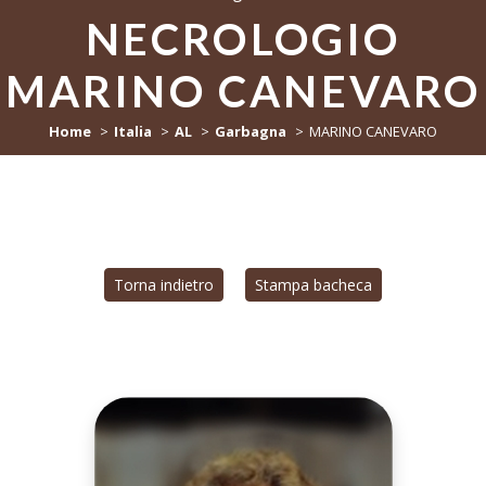
NECROLOGIO
MARINO CANEVARO
Home
Italia
AL
Garbagna
MARINO CANEVARO
Torna indietro
Stampa bacheca