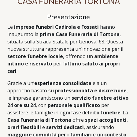
CASA FUNERARIA TORTONA
Presentazione
Le
imprese funebri Cadirola e Fossati
hanno
inaugurato la
prima Casa Funeraria di Tortona
,
situata sulla Strada Statale per Genova, 68. Questa
nuova struttura rappresenta un’innovazione per il
settore funebre locale
, offrendo un
ambiente
intimo e riservato
per l’
ultimo saluto ai propri
cari
.
Grazie a un’
esperienza consolidata
e a un
approccio basato su
professionalità e discrezione
,
le imprese garantiscono un
servizio funebre attivo
24 ore su 24
, con
personale qualificato
per
assistere le famiglie in ogni fase del
rito funebre
. La
Casa Funeraria di Tortona
offre
spazi accoglienti
,
orari flessibili
e
servizi dedicati
, assicurando
maggiore comodità per i familiari
e un
contesto