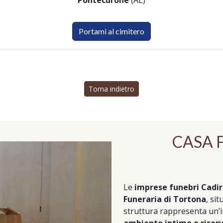
Pontecurone
(AL)
Portami al cimitero
Torna indietro
CASA 
Le
imprese funebri Cadir
Funeraria di Tortona
, si
struttura rappresenta un’