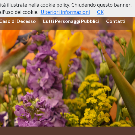
lità illustrate nella cookie policy. Chiudendo questo banner,
l'uso dei cookie.
Ulteriori informazioni
OK
 Caso di Decesso
Lutti Personaggi Pubblici
Contatti