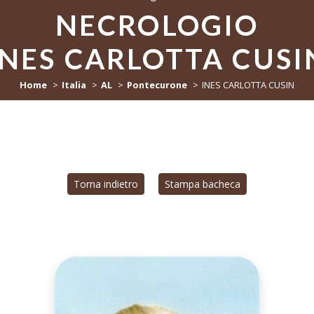
NECROLOGIO
INES CARLOTTA CUSI
Home
Italia
AL
Pontecurone
INES CARLOTTA CUSIN
Torna indietro
Stampa bacheca