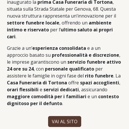
inaugurato la
prima Casa Funeraria di Tortona
,
situata sulla Strada Statale per Genova, 68. Questa
nuova struttura rappresenta un’innovazione per il
settore funebre locale
, offrendo un
ambiente
intimo e riservato
per l’
ultimo saluto ai propri
cari
.
Grazie a un’
esperienza consolidata
e a un
approccio basato su
professionalità e discrezione
,
le imprese garantiscono un
servizio funebre attivo
24 ore su 24
, con
personale qualificato
per
assistere le famiglie in ogni fase del
rito funebre
. La
Casa Funeraria di Tortona
offre
spazi accoglienti
,
orari flessibili
e
servizi dedicati
, assicurando
maggiore comodità per i familiari
e un
contesto
dignitoso per il defunto
.
VAI AL SITO