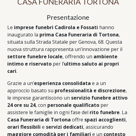
CASA FUNERARIA TORTONA
Presentazione
Le
imprese funebri Cadirola e Fossati
hanno
inaugurato la
prima Casa Funeraria di Tortona
,
situata sulla Strada Statale per Genova, 68. Questa
nuova struttura rappresenta un’innovazione per il
settore funebre locale
, offrendo un
ambiente
intimo e riservato
per l’
ultimo saluto ai propri
cari
.
Grazie a un’
esperienza consolidata
e a un
approccio basato su
professionalità e discrezione
,
le imprese garantiscono un
servizio funebre attivo
24 ore su 24
, con
personale qualificato
per
assistere le famiglie in ogni fase del
rito funebre
. La
Casa Funeraria di Tortona
offre
spazi accoglienti
,
orari flessibili
e
servizi dedicati
, assicurando
maggiore comodità per i familiari
e un
contesto