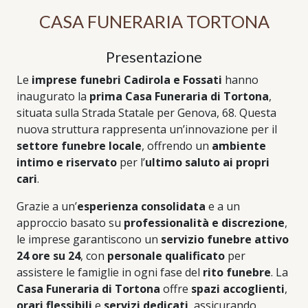
CASA FUNERARIA TORTONA
Presentazione
Le
imprese funebri Cadirola e Fossati
hanno
inaugurato la
prima Casa Funeraria di Tortona
,
situata sulla Strada Statale per Genova, 68. Questa
nuova struttura rappresenta un’innovazione per il
settore funebre locale
, offrendo un
ambiente
intimo e riservato
per l’
ultimo saluto ai propri
cari
.
Grazie a un’
esperienza consolidata
e a un
approccio basato su
professionalità e discrezione
,
le imprese garantiscono un
servizio funebre attivo
24 ore su 24
, con
personale qualificato
per
assistere le famiglie in ogni fase del
rito funebre
. La
Casa Funeraria di Tortona
offre
spazi accoglienti
,
orari flessibili
e
servizi dedicati
, assicurando