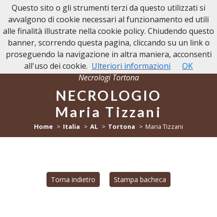
Questo sito o gli strumenti terzi da questo utilizzati si
NECROLOGI TORTONA
avvalgono di cookie necessari al funzionamento ed utili
alle finalità illustrate nella cookie policy. Chiudendo questo
banner, scorrendo questa pagina, cliccando su un link o
proseguendo la navigazione in altra maniera, acconsenti
all'uso dei cookie.
Ulteriori informazioni
OK
Necrologi Tortona
NECROLOGIO
Maria Tizzani
Home
Italia
AL
Tortona
Maria Tizzani
Torna indietro
Stampa bacheca