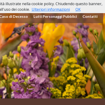
lità illustrate nella cookie policy. Chiudendo questo banner,
l'uso dei cookie.
Ulteriori informazioni
OK
 Caso di Decesso
Lutti Personaggi Pubblici
Contatti