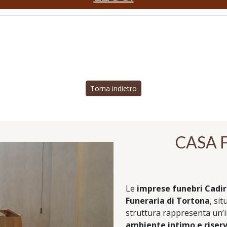
Torna indietro
CASA 
Le
imprese funebri Cadir
Funeraria di Tortona
, si
struttura rappresenta un’
ambiente intimo e riser