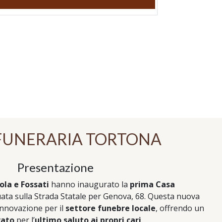
FUNERARIA TORTONA
Presentazione
ola e Fossati
hanno inaugurato la
prima Casa
tuata sulla Strada Statale per Genova, 68. Questa nuova
innovazione per il
settore funebre locale
, offrendo un
vato
per l’
ultimo saluto ai propri cari
.