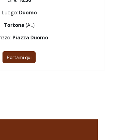
Ora:
10:30
Luogo:
Duomo
Tortona
(AL)
rizzo:
Piazza Duomo
Portami qui