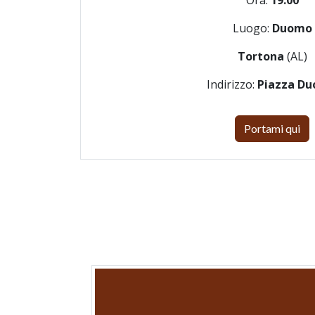
Ora:
19:00
Luogo:
Duomo
Tortona
(AL)
Indirizzo:
Piazza D
Portami qui