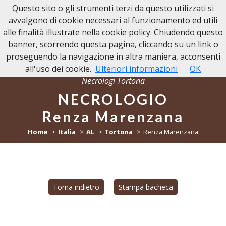
Questo sito o gli strumenti terzi da questo utilizzati si
NECROLOGI TORTONA
avvalgono di cookie necessari al funzionamento ed utili
alle finalità illustrate nella cookie policy. Chiudendo questo
banner, scorrendo questa pagina, cliccando su un link o
proseguendo la navigazione in altra maniera, acconsenti
all'uso dei cookie.
Ulteriori informazioni
OK
Necrologi Tortona
NECROLOGIO
Renza Marenzana
Home
Italia
AL
Tortona
Renza Marenzana
Torna indietro
Stampa bacheca