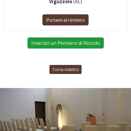
Viguzzolo
(AL)
Portami al cimitero
Inserisci un Pensiero di Ricordo
Torna indietro