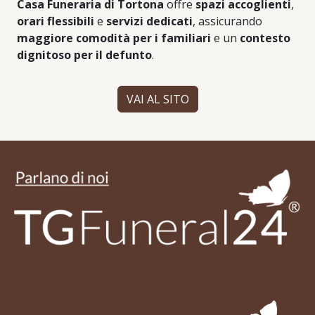
Casa Funeraria di Tortona
offre
spazi accoglienti
,
orari flessibili
e
servizi dedicati
, assicurando
maggiore comodità per i familiari
e un
contesto
dignitoso per il defunto
.
VAI AL SITO