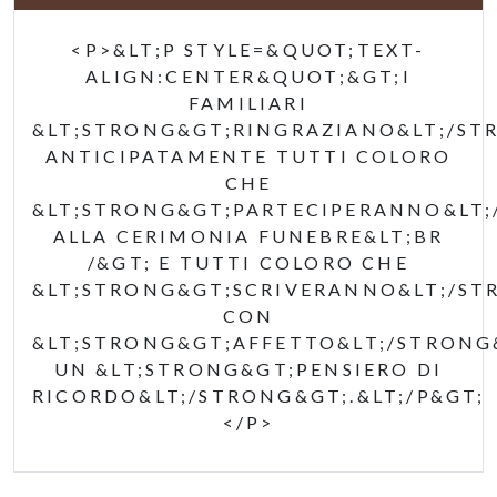
<P>&LT;P STYLE=&QUOT;TEXT-
ALIGN:CENTER&QUOT;&GT;I
FAMILIARI
&LT;STRONG&GT;RINGRAZIANO&LT;/ST
ANTICIPATAMENTE TUTTI COLORO
CHE
&LT;STRONG&GT;PARTECIPERANNO&LT;
ALLA CERIMONIA FUNEBRE&LT;BR
/&GT; E TUTTI COLORO CHE
&LT;STRONG&GT;SCRIVERANNO&LT;/ST
CON
&LT;STRONG&GT;AFFETTO&LT;/STRONG
UN &LT;STRONG&GT;PENSIERO DI
RICORDO&LT;/STRONG&GT;.&LT;/P&GT;
</P>