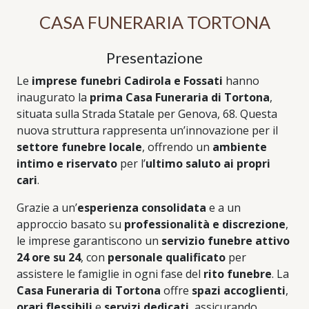
CASA FUNERARIA TORTONA
Presentazione
Le
imprese funebri Cadirola e Fossati
hanno
inaugurato la
prima Casa Funeraria di Tortona
,
situata sulla Strada Statale per Genova, 68. Questa
nuova struttura rappresenta un’innovazione per il
settore funebre locale
, offrendo un
ambiente
intimo e riservato
per l’
ultimo saluto ai propri
cari
.
Grazie a un’
esperienza consolidata
e a un
approccio basato su
professionalità e discrezione
,
le imprese garantiscono un
servizio funebre attivo
24 ore su 24
, con
personale qualificato
per
assistere le famiglie in ogni fase del
rito funebre
. La
Casa Funeraria di Tortona
offre
spazi accoglienti
,
orari flessibili
e
servizi dedicati
, assicurando