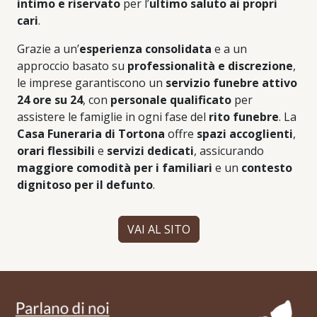
intimo e riservato
per l’
ultimo saluto ai propri
cari
.
Grazie a un’
esperienza consolidata
e a un
approccio basato su
professionalità e discrezione
,
le imprese garantiscono un
servizio funebre attivo
24 ore su 24
, con
personale qualificato
per
assistere le famiglie in ogni fase del
rito funebre
. La
Casa Funeraria di Tortona
offre
spazi accoglienti
,
orari flessibili
e
servizi dedicati
, assicurando
maggiore comodità per i familiari
e un
contesto
dignitoso per il defunto
.
VAI AL SITO